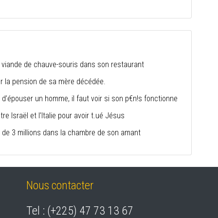
a viande de chauve-souris dans son restaurant
r la pension de sa mère décédée.
’épouser un homme, il faut voir si son p€n!s fonctionne
re Israël et l’Italie pour avoir t.ué Jésus
 de 3 millions dans la chambre de son amant
Nous contacter
Tel : (+225) 47 73 13 67